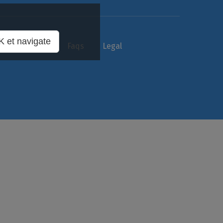
 et navigate
Agencias
Faqs
Legal