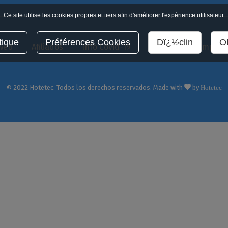
Ce site utilise les cookies propres et tiers afin d'améliorer l'expérience utilisateur.
tique
Préférences Cookies
Dï¿½clin
OK
 web
Afiliados
Info Covid-19
Cookies
Empleo
© 2022 Hotetec. Todos los derechos reservados. Made with
by
Hotetec