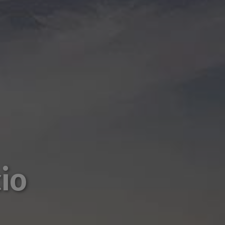
cio
es