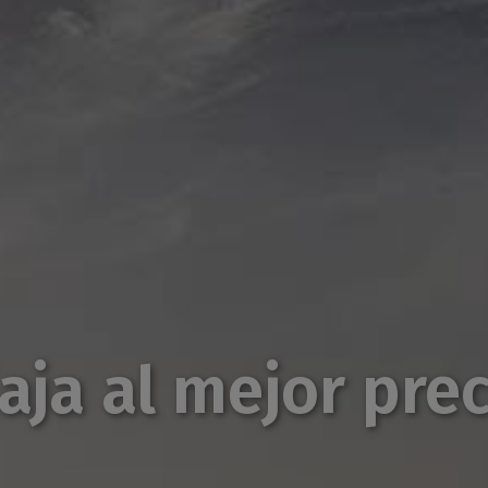
aja al mejor pre
acaciones inolvidabl
Hasta 50% descuento con Hotetec Hotel & Resorts